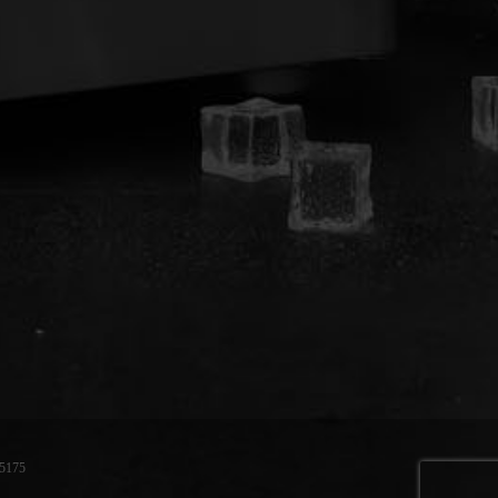
25175