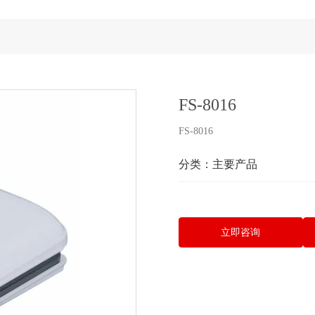
FS-8016
FS-8016
分类：
主要产品
立即咨询