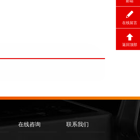
邮箱

在线留言

返回顶部
在线咨询
联系我们