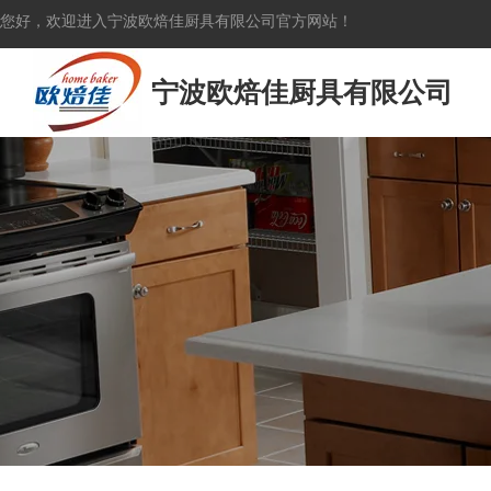
您好，欢迎进入宁波欧焙佳厨具有限公司官方网站！
宁波欧焙佳厨具有限公司