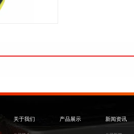
关于我们
产品展示
新闻资讯