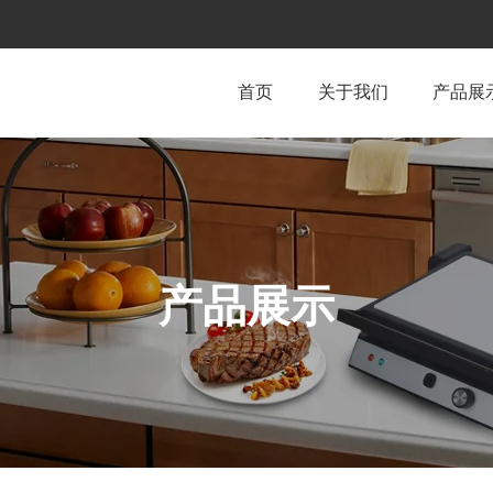
首页
关于我们
产品展
产品展示
产品展示
产品展示