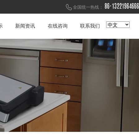
86-13221964666
全国统一热线：
示
新闻资讯
在线咨询
联系我们