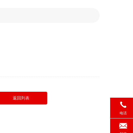
返回列表

电话
