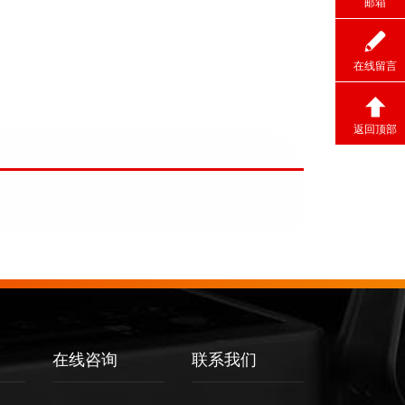
邮箱

在线留言

返回顶部
在线咨询
联系我们