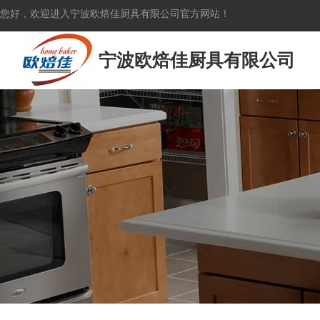
您好，欢迎进入宁波欧焙佳厨具有限公司官方网站！
宁波欧焙佳厨具有限公司