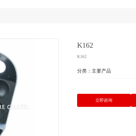
K162
K162
分类：
主要产品
立即咨询