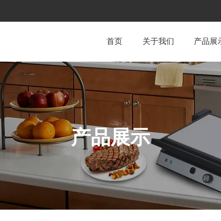
首页
关于我们
产品展
产品展示
产品展示
产品展示