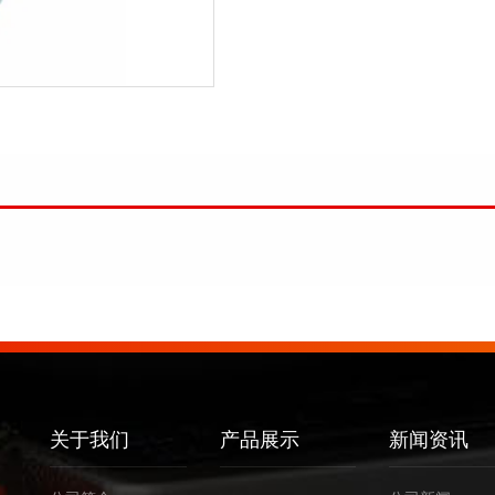
关于我们
产品展示
新闻资讯