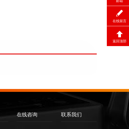
邮箱

在线留言

返回顶部
在线咨询
联系我们